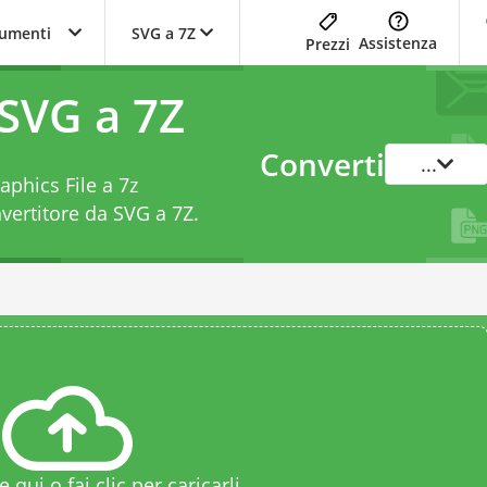
trumenti
SVG a 7Z
Assistenza
Prezzi
 SVG a 7Z
Converti
...
aphics File a 7z
vertitore da SVG a 7Z
.
le qui o fai clic per caricarli