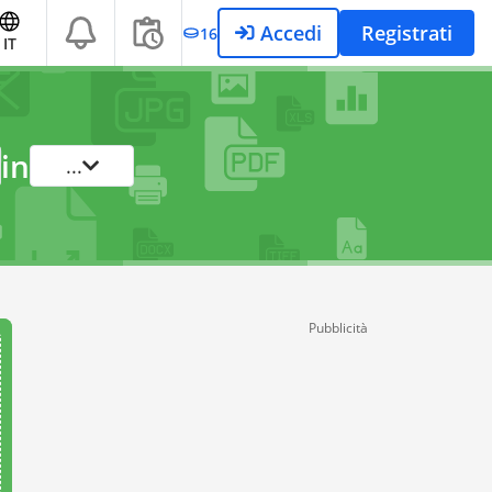
Accedi
Registrati
16
IT
in
...
Pubblicità