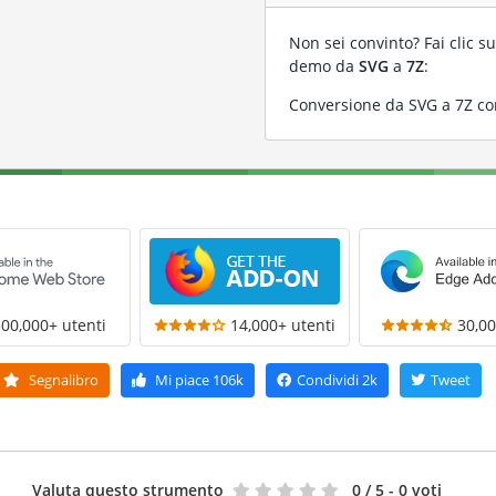
Non sei convinto? Fai clic su
demo da
SVG
a
7Z
:
Conversione da SVG a 7Z con
300,000+ utenti
14,000+ utenti
30,00
Segnalibro
Mi piace
106k
Condividi
2k
Tweet
Valuta questo strumento
0
/ 5 - 0 voti