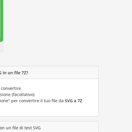
 in un file 7Z?
 convertire
ione (facoltativo)
ione" per convertire il tuo file da
SVG a 7Z
on un file di test SVG