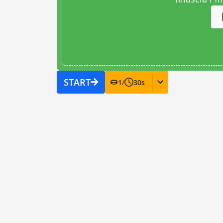
START
1
/
30
s