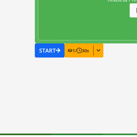
START
1
/
30
s