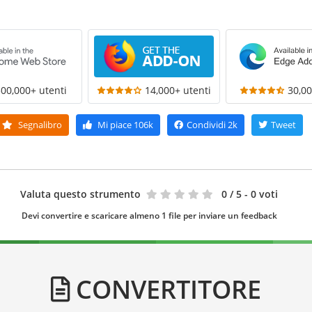
300,000+ utenti
14,000+ utenti
30,00
Segnalibro
Mi piace
106k
Condividi
2k
Tweet
Valuta questo strumento
0
/ 5 - 0 voti
Devi convertire e scaricare almeno 1 file per inviare un feedback
CONVERTITORE