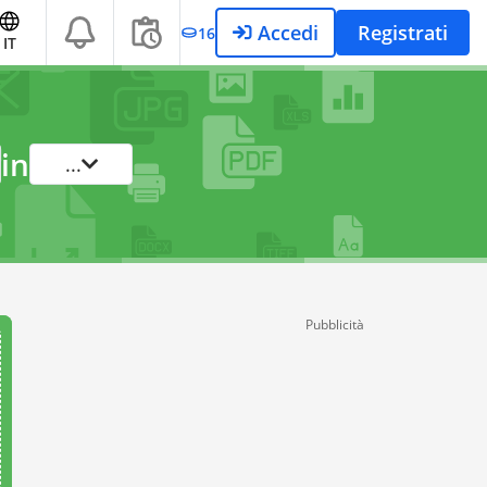
Accedi
Registrati
16
IT
in
...
Pubblicità