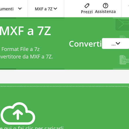
trumenti
MXF a 7Z
Assistenza
Prezzi
 MXF a 7Z
Converti
...
 Format File a 7z
vertitore da MXF a 7Z
.
le qui o fai clic per caricarli