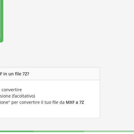
 in un file 7Z?
 convertire
ione (facoltativo)
ione" per convertire il tuo file da
MXF a 7Z