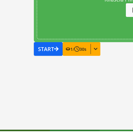
START
1
/
30
s