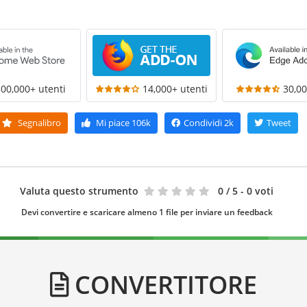
300,000+ utenti
14,000+ utenti
30,00
Segnalibro
Mi piace
106k
Condividi
2k
Tweet
Valuta questo strumento
0
/ 5 - 0 voti
Devi convertire e scaricare almeno 1 file per inviare un feedback
CONVERTITORE