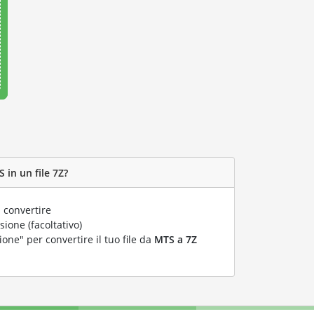
 in un file 7Z?
 convertire
ione (facoltativo)
ione" per convertire il tuo file da
MTS a 7Z