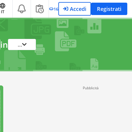
Accedi
Registrati
16
IT
in
...
Pubblicità