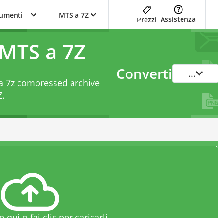
trumenti
MTS a 7Z
Assistenza
Prezzi
 MTS a 7Z
Converti
...
e a 7z compressed archive
Z
.
le qui o fai clic per caricarli