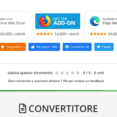
300,000+ utenti
14,000+ utenti
30,00
Segnalibro
Mi piace
106k
Condividi
2k
Tweet
Valuta questo strumento
0
/ 5 - 0 voti
Devi convertire e scaricare almeno 1 file per inviare un feedback
CONVERTITORE