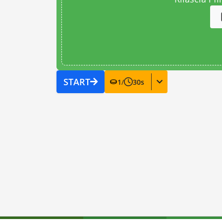
START
1
/
30
s