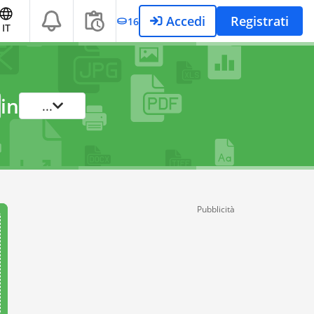
Accedi
Registrati
16
IT
in
...
Pubblicità