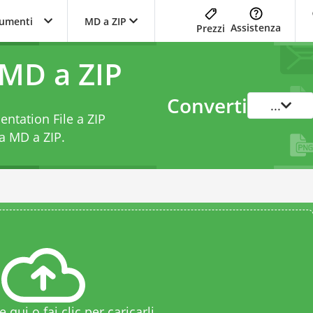
trumenti
MD a ZIP
Assistenza
Prezzi
 MD a ZIP
Converti
...
ntation File a ZIP
da MD a ZIP
.
le qui o fai clic per caricarli