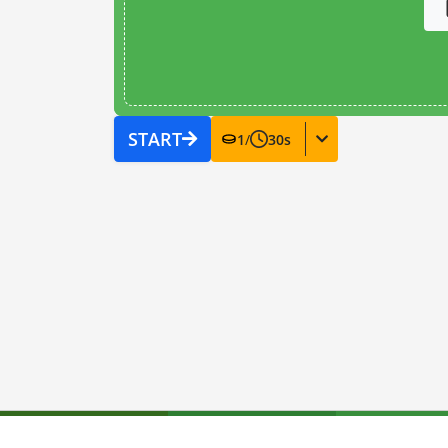
START
1
/
30
s