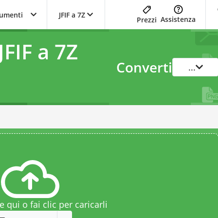
trumenti
JFIF a 7Z
Assistenza
Prezzi
JFIF a 7Z
Converti
...
le qui o fai clic per caricarli