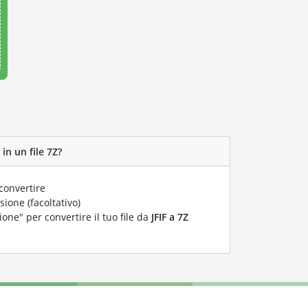
in un file 7Z?
convertire
ione (facoltativo)
ione" per convertire il tuo file da
JFIF a 7Z