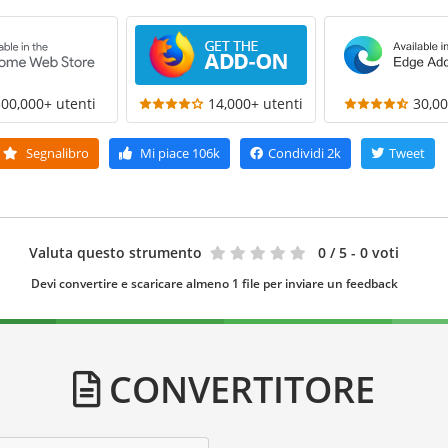
300,000+ utenti
14,000+ utenti
30,00
Segnalibro
Mi piace
106k
Condividi
2k
Tweet
Valuta questo strumento
0
/ 5 - 0 voti
Devi convertire e scaricare almeno 1 file per inviare un feedback
CONVERTITORE