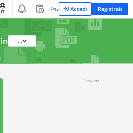
Accedi
Registrati
16
IT
in
...
Pubblicità