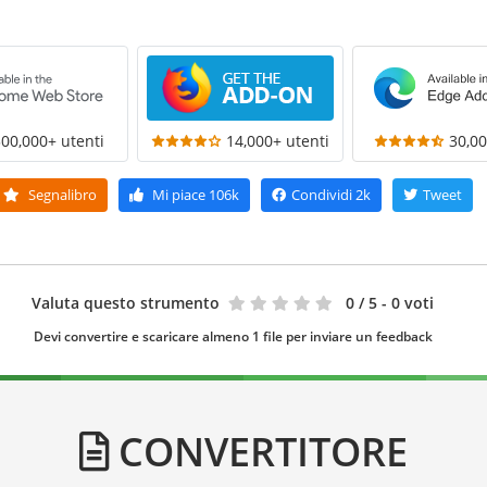
300,000+ utenti
14,000+ utenti
30,00
Segnalibro
Mi piace
106k
Condividi
2k
Tweet
Valuta questo strumento
0
/ 5 - 0 voti
Devi convertire e scaricare almeno 1 file per inviare un feedback
CONVERTITORE