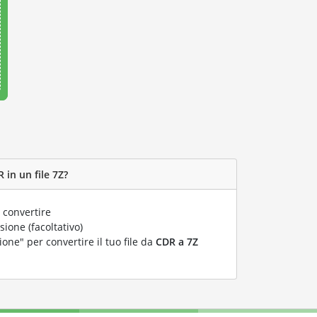
 in un file 7Z?
 convertire
ione (facoltativo)
ione" per convertire il tuo file da
CDR a 7Z