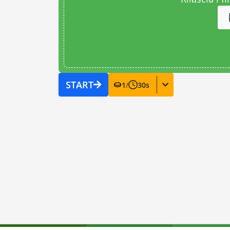
START
1
/
30
s