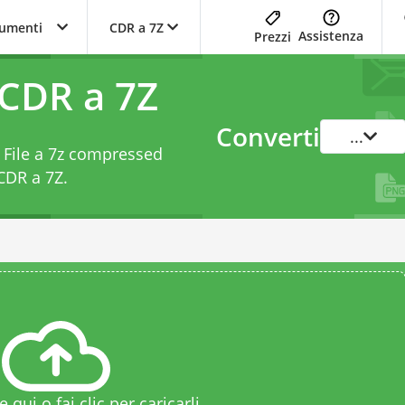
trumenti
CDR a 7Z
Assistenza
Prezzi
 CDR a 7Z
Converti
...
 File a 7z compressed
 CDR a 7Z
.
le qui o fai clic per caricarli