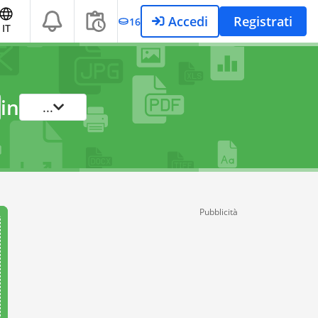
Accedi
Registrati
16
IT
in
...
Pubblicità